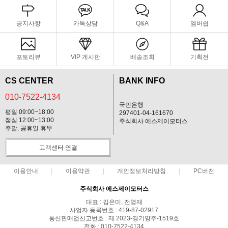
공지사항
카톡상담
Q&A
멤버쉽
포토리뷰
VIP 게시판
배송조회
기획전
CS CENTER
BANK INFO
010-7522-4134
국민은행
평일 09:00~18:00
297401-04-161670
점심 12:00~13:00
주식회사 에스제이모터스
주말, 공휴일 휴무
고객센터 연결
이용안내
이용약관
개인정보처리방침
PC버전
주식회사 에스제이모터스
대표 : 김은미, 전영재
사업자 등록번호 : 419-87-02917
통신판매업신고번호 : 제 2023-경기양주-1519호
전화 : 010-7522-4134