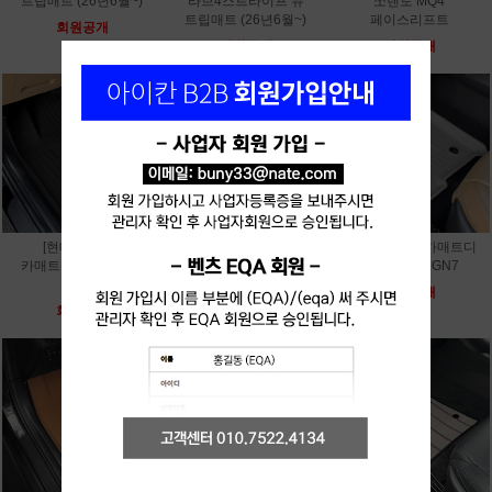
트립매트 (26년6월~)
라브4스트라이프 뉴
쏘렌토 MQ4
트립매트 (26년6월~)
페이스리프트
회원공개
회원공개
회원공개
[현대]TPE 3D
[현대]TPE 3D 카매트디
[현대]TPE 3D 카매트디
카매트디올뉴 싼타페
올뉴 팰리세이드 LX3
올뉴 그랜저 GN7
MX5
회원공개
회원공개
회원공개