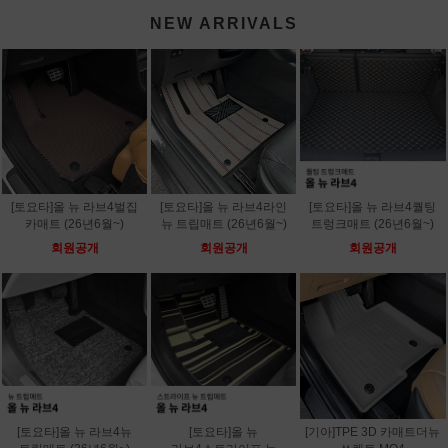
NEW ARRIVALS
[토요타]올 뉴 라브4벌집
[토요타]올 뉴 라브4라인
[토요타]올 뉴 라브4퀄팅
카매트 (26년6월~)
뉴 트립매트 (26년6월~)
트렁크매트 (26년6월~)
회원공개
회원공개
회원공개
[토요타]올 뉴 라브4뉴
[토요타]올 뉴
[기아]TPE 3D 카매트더뉴