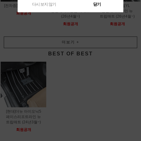
다시 보지 않기
닫기
[전차종]TPE 3D 카매트
[테슬라]모델YL
[테슬라]모델YL
롱휠베이스벌집 카매트
롱휠베이스라인 뉴
회원공개
(26년4월~)
트립매트 (26년4월~)
회원공개
회원공개
더보기
+
BEST OF BEST
[현대]더뉴 아이오닉5
페이스리프트라인 뉴
트립매트 (24년3월~)
회원공개