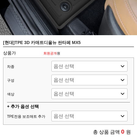
[현대]TPE 3D 카매트디올뉴 싼타페 MX5
상품가
회원공개
원
차종
구성
색상
+ 추가 옵션 선택
TPE전용 보조매트 추가
0
총 상품 금액
원