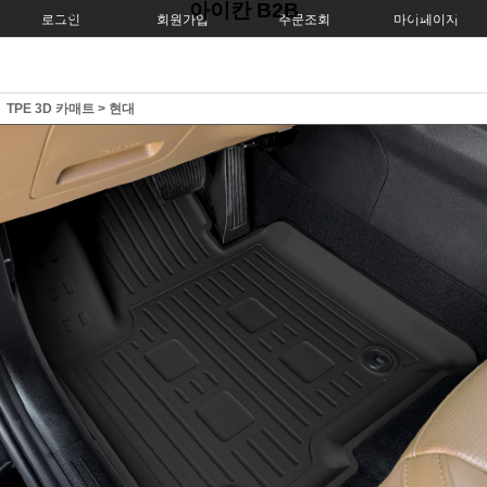
아이칸 B2B
로그인
회원가입
주문조회
마이페이지
TPE 3D 카매트
>
현대