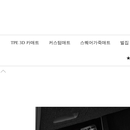
TPE 3D 카매트
커스텀매트
스퀘어가죽매트
벌집
★