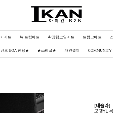
 카매트
뉴 트립매트
확장형코일매트
트렁크매트
벤츠 EQA 전용★
★스페셜★
개인결제
COMMUNITY
[테슬라]
모델YL 