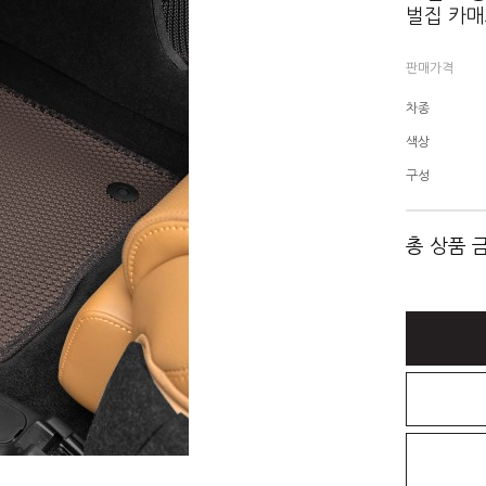
벌집 카매트
판매가격
차종
색상
구성
총 상품 