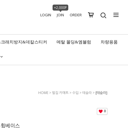
+2,000P
LOGIN
JOIN
ORDER
스크래치방지&데칼스티커
메탈 몰딩&엠블럼
차량용품
HOME
>
벌집 카매트
>
수입
>
테슬라
>
[테슬라]
모델YL 롱휠베이스
0
벌집 카매트 (26년4월~)
롱휠베이스