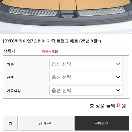
[BYD]씨라이언7스퀘어 가죽 트렁크 매트 (25년 9월~)
상품가
회원공개
원
차종
선택
가죽색상
0
총 상품 금액
원
찜
장바구니
구매하기