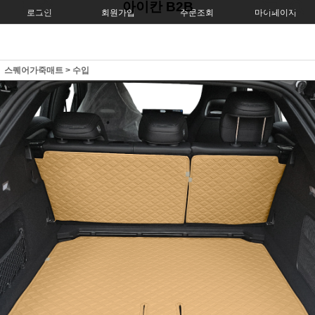
아이칸 B2B
로그인
회원가입
주문조회
마이페이지
스퀘어가죽매트
>
수입