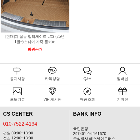
[현대]디 올뉴 팰리세이드 LX3 (25년
1월~)스퀘어 가죽 풀커버
회원공개
공지사항
카톡상담
Q&A
멤버쉽
포토리뷰
VIP 게시판
배송조회
기획전
CS CENTER
BANK INFO
010-7522-4134
국민은행
평일 09:00~18:00
297401-04-161670
점심 12:00~13:00
주식회사 에스제이모터스