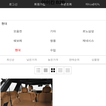
아이칸 B2B
로그인
회원가입
주문조회
마이페이지
현대
모음전
기아
르노삼성
쉐보레
쌍용
제네시스
현대
수입
최신순
낮은가격
높은가격
판매순위
상품명