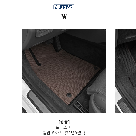
[쌍용]
토레스 밴
벌집 카매트 (23년9월~)