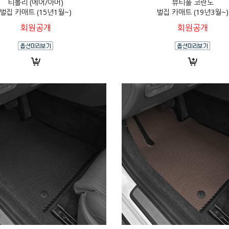
티볼리 (에어/아머)
뷰티풀 코란도
벌집 카매트 (15년1월~)
벌집 카매트 (19년3월~)
회원공개
회원공개