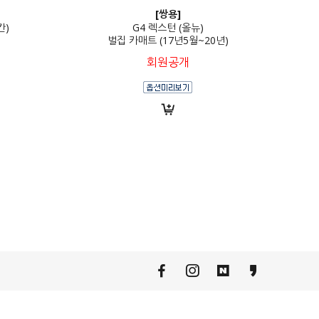
[쌍용]
칸)
G4 렉스턴 (올뉴)
벌집 카매트 (17년5월~20년)
회원공개