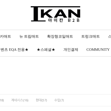
 카매트
뉴 트립매트
확장형코일매트
트렁크매트
벤츠 EQA 전용★
★스페셜★
개인결제
COMMUNITY
8)
제네시스(16)
현대(57)
수입(7)