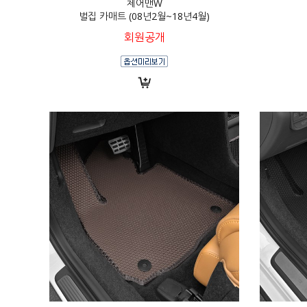
체어맨W
벌집 카매트 (08년2월~18년4월)
회원공개