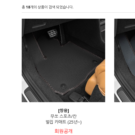
총
18
개의 상품이 검색 되었습니다.
[쌍용]
무쏘 스포츠/칸
벌집 카매트 (25년~)
회원공개