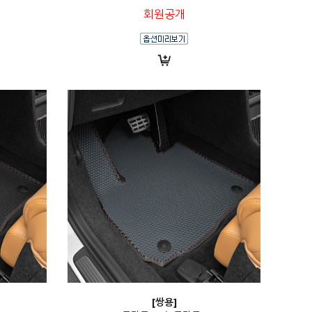
회원공개
[쌍용]