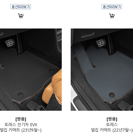
[쌍용]
[쌍용]
토레스 전기차 EVX
토레스
벌집 카매트 (23년9월~)
벌집 카매트 (22년7월~)