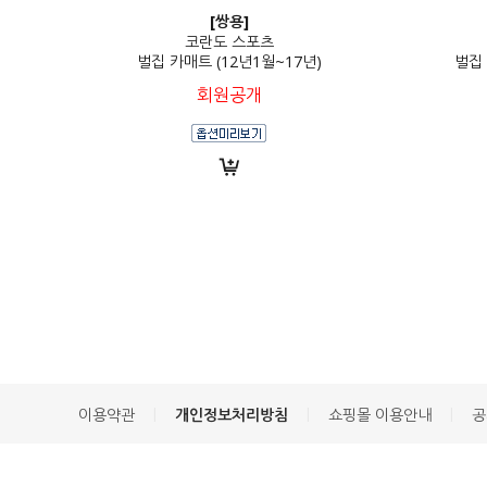
[쌍용]
코란도 스포츠
벌집 카매트 (12년1월~17년)
벌집 
회원공개
|
|
|
이용약관
개인정보처리방침
쇼핑몰 이용안내
공