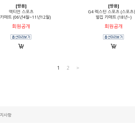
[쌍용]
[쌍용]
액티언 스포츠
G4 렉스턴 스포츠 (스포츠
카매트 (06년4월~11년12월)
벌집 카매트 (18년~)
회원공개
회원공개
1
2
>>
지사항