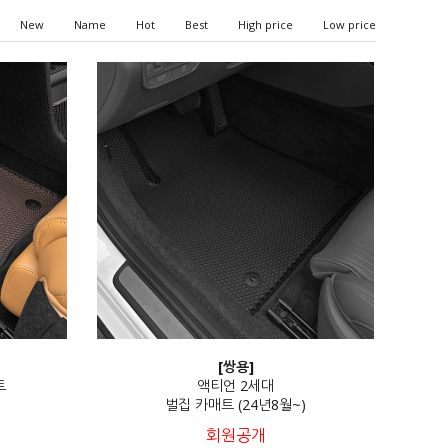
New
Name
Hot
Best
High price
Low price
[쌍용]
트
액티언 2세대
벌집 카매트 (24년8월~)
회원공개