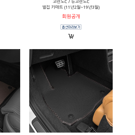
코란도C / 뉴코란도C
벌집 카매트 (11년2월~19년3월)
회원공개