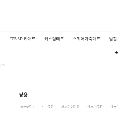
TPE 3D 카매트
커스텀매트
스퀘어가죽매트
벌집
★
쌍용
모음전(1)
기아(56)
르노삼성(16)
쉐보레(28)
쌍용(1