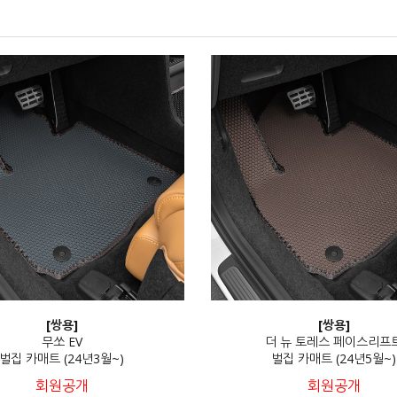
[쌍용]
[쌍용]
무쏘 EV
더 뉴 토레스 페이스리프
벌집 카매트 (24년3월~)
벌집 카매트 (24년5월~)
회원공개
회원공개