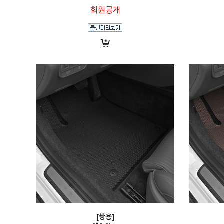
회원공개
[쌍용]