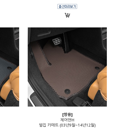
[쌍용]
체어맨H
벌집 카매트 (03년9월~14년12월)